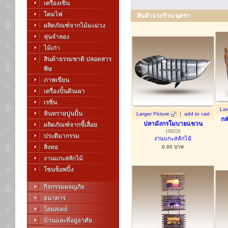
เครื่องเขิน
โคมไฟ
สินค้าจากร้าน นุศรา
ผลิตภัณฑ์จากไม้มะม่วง
หุ่นจำลอง
ไม้เก่า
สินค้าธรรมชาติ ปลอดสาร
พิษ
ภาพเขียน
เครื่องปั้นดินเผา
เรซิ่น
Lar
หินทรายปูนปั้น
|
Larger Picture
add to cart
กล
ปลามังกรโมบายแขวน
ผลิตภัณฑ์จากขี้เลื่อย
190226
ประติมากรรม
งานแกะสลักไม้
สิ่งทอ
0.00
บาท
งานแกะสลักไม้
โซนช็อพปิ้ง
กิจกรรมผจญภัย
ธนาคาร
โฮมสเตย์
บ้านและที่อยู่อาศัย