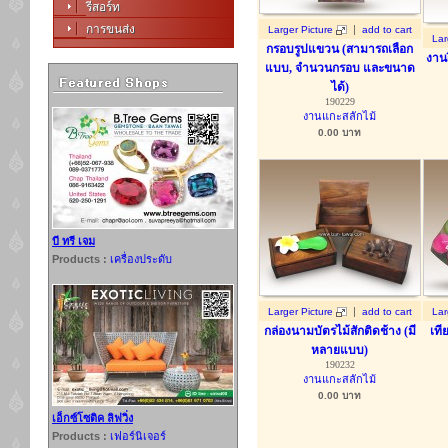
รีสอร์ท
การขนส่ง
|
Larger Picture
add to cart
Lar
กรอบรูปแขวน (สามารถเลือก
งาน
แบบ, จำนวนกรอบ และขนาด
ได้)
190229
งานแกะสลักไม้
0.00
บาท
บี ทรี เจม
Products :
เครื่องประดับ
|
Larger Picture
add to cart
Lar
กล่องนามบัตรไม้สักติดช้าง (มี
เที
หลายแบบ)
190232
งานแกะสลักไม้
0.00
บาท
เอ็กซ์โซติค ลิฟวิ่ง
Products :
เฟอร์นิเจอร์