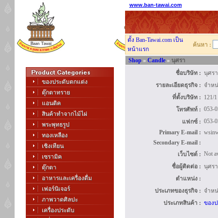
www.ban-tawai.com
ตั้ง Ban-Tawai.com เป็น
ค้นหา :
หน้าแรก
Shop
»
Candle
»
นุศรา
ชื่อบริษัท :
นุศร
ของประดับตกแต่ง
รายละเอียดธุรกิจ :
จำหน
ตุ๊กตาทราย
ที่ตั้งบริษัท :
121/1
แอนติค
053-0
โทรศัพท์ :
สินค้าทำจากไม้ไผ่
053-0
แฟกซ์ :
พระพุทธรูป
Primary E-mail :
wsin
ทองเหลือง
Secondary E-mail :
เชิงเทียน
Not av
เว็บไซต์ :
เซรามิค
ชื่อผู้ติดต่อ :
นุศร
ตุ๊กตา
อาหารและเครื่องดื่ม
ตำแหน่ง :
เฟอร์นิเจอร์
ประเภทของธุรกิจ :
จำหน
ภาพวาดศิลปะ
ประเภทสินค้า :
ของป
เครื่องประดับ