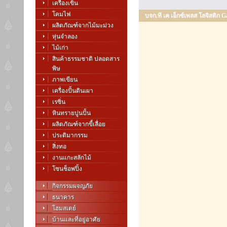
เครื่องเขิน
โคมไฟ
บจก.ที เค เอ็กซ์เพลส โลจิสติก Ga
ผลิตภัณฑ์จากไม้มะม่วง
หุ่นจำลอง
ไม้เก่า
สินค้าธรรมชาติ ปลอดสาร
พิษ
ภาพเขียน
เครื่องปั้นดินเผา
เรซิ่น
หินทรายปูนปั้น
ผลิตภัณฑ์จากขี้เลื่อย
ประติมากรรม
สิ่งทอ
งานแกะสลักไม้
โซนช็อพปิ้ง
กิจกรรมผจญภัย
ธนาคาร
โฮมสเตย์
บ้านและที่อยู่อาศัย