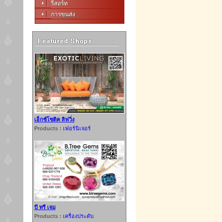
รีสอร์ท
การขนส่ง
เอ็กซ์โซติค ลิฟวิ่ง
Products :
เฟอร์นิเจอร์
บี ทรี เจม
Products :
เครื่องประดับ