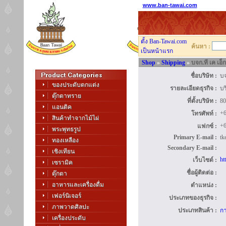
www.ban-tawai.com
ตั้ง Ban-Tawai.com
ค้นหา :
เป็นหน้าแรก
Shop
»
Shipping
»
บจก.ที เค เอ็
ชื่อบริษัท :
บจ
ของประดับตกแต่ง
รายละเอียดธุรกิจ :
บร
ตุ๊กตาทราย
ที่ตั้งบริษัท :
80
แอนติค
+6
โทรศัพท์ :
สินค้าทำจากไม้ไผ่
+6
แฟกซ์ :
พระพุทธรูป
Primary E-mail :
tk
ทองเหลือง
Secondary E-mail :
เชิงเทียน
ht
เว็บไซต์ :
เซรามิค
ชื่อผู้ติดต่อ :
ตุ๊กตา
อาหารและเครื่องดื่ม
ตำแหน่ง :
เฟอร์นิเจอร์
ประเภทของธุรกิจ :
ภาพวาดศิลปะ
ประเภทสินค้า :
กา
เครื่องประดับ